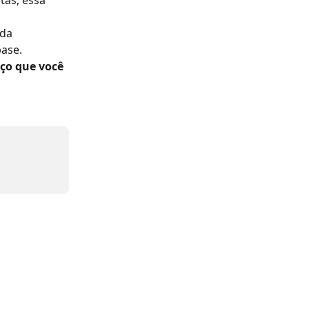
as, essa 
da 
ase. 
ço que você 