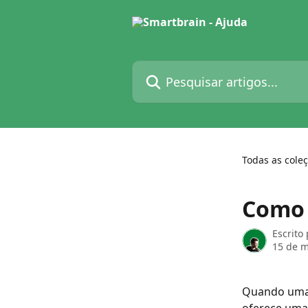
Passar para o conteúdo principal
Pesquisar artigos...
Todas as cole
Como 
Escrito
15 de m
Quando uma 