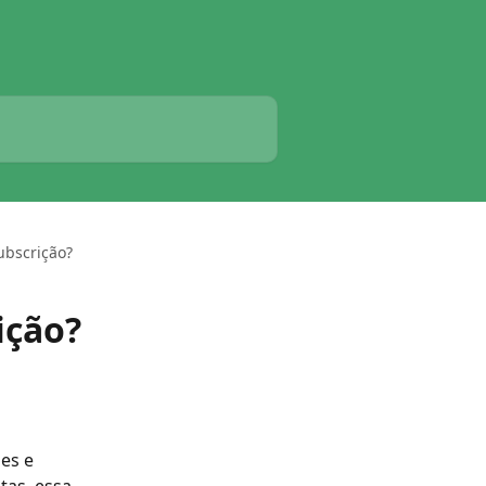
ubscrição?
ição?
es e 