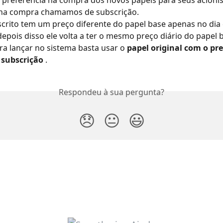
preferência na compra dos novos papéis para seus acionist
 na compra chamamos de subscrição.
crito tem um preço diferente do papel base apenas no dia 
depois disso ele volta a ter o mesmo preço diário do papel b
ra lançar no sistema basta usar o 
papel original com o pre
 subscrição
 .
Respondeu à sua pergunta?
😞
😐
😃