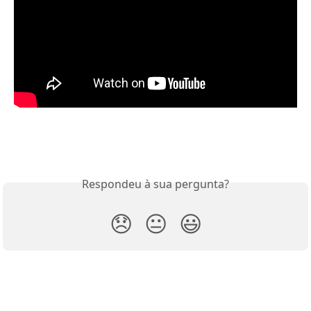
Respondeu à sua pergunta?
😞
😐
😃